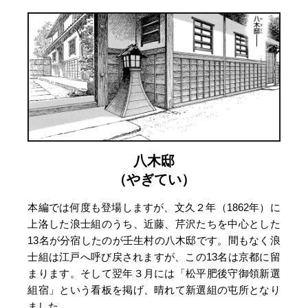
八木邸
（やぎてい）
本編では何度も登場しますが、文久２年（1862年）に
上洛した浪士組のうち、近藤、芹沢たちを中心とした
13名が分宿したのが壬生村の八木邸です。間もなく浪
士組は江戸へ呼び戻されますが、この13名は京都に留
まります。そして翌年３月には「松平肥後守御領新選
組宿」という看板を掲げ、晴れて新選組の屯所となり
ました。