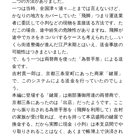
二つの方法がありました。
一つは当時、全国津々浦々…とまでは言えないけど、
かなりの地方をカバーしていた「飛脚」つまり運送業
者に委託して小判などの現物を直接送る方法です。た
だこの場合、途中紛失の危険性がありますね。飛脚が
途中でカネをネコババするケースも考えられたし…い
くら街道整備が進んだ江戸末期とはいえ、送金事故の
可能性はつきまといました。
で、もう一つは両替商を使った「為替手形」による送
金です。
吉村貫一郎は、京都三条室町にあった商家「鍵屋」
で、このシステムによる送金を行っていたのでしょ
う。
本編に登場する「鍵屋」は南部藩御用達の両替商で、
京都三条にあったのは「出店」だったようです。ここ
から振り出される為替手形を（飛脚を利用して）吉村
の家族が受け取れば、それを持って本店盛岡の鍵屋で
換金する。だから実際に現金（小判）は本支店間でや
り取りされることはなく、あくまで帳簿上で決済され