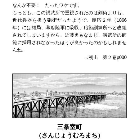
なんか不要！ だったワケです。
もっとも、この講武所で重視されたのは剣術よりも、
近代兵器を扱う砲術だったようで、慶応２年（1866
年）には結局、幕府陸軍に吸収、砲術訓練所へと改組
されてしまいますから、近藤勇もなまじ、講武所の師
範に採用されなかったほうが良かったのかもしれませ
んね。
→初出 第２巻p090
三条室町
（さんじょうむろまち）