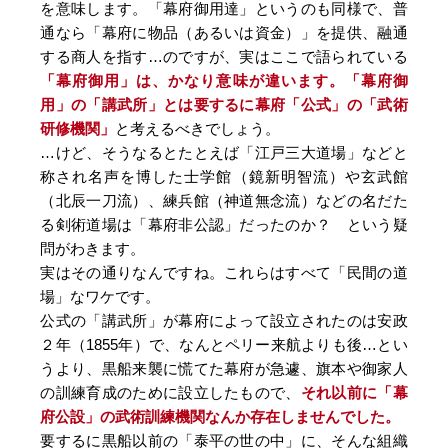
を意味します。「幕府御用達」というのも同様で、普
通なら「幕府に物品（あるいは資金）」を提供、融通
する商人を指す…のですが、実はここで語られている
「幕府御用」は、かなり意味が違います。「幕府御
用」の「講武所」とは要するに幕府「公式」の「武術
研修機関」
と考えるべきでしょう。
…けど、そうなるとたとえば「江戸三大道場」などと
称され名声を博した士学館（鏡新明智流）や玄武館
（北辰一刀流）、練兵館（神道無念流）などの名だた
る剣術道場は「幕府非公認」だったのか？ という疑
問がわきます。
実はその通りなんですね。これらはすべて「民間の道
場」なワケです。
公式の「講武所」が幕府によって設立されたのは安政
２年（1855年）で、なんとペリー来航よりも後…とい
うより、黒船来襲に慌てた幕府が急遽、旗本や御家人
の訓練育成のために設立したもので、
それ以前に「幕
府公設」の武術訓練機関なんか存在しませんでした。
要するに黒船以前の「泰平の世の中」に、そんな組織