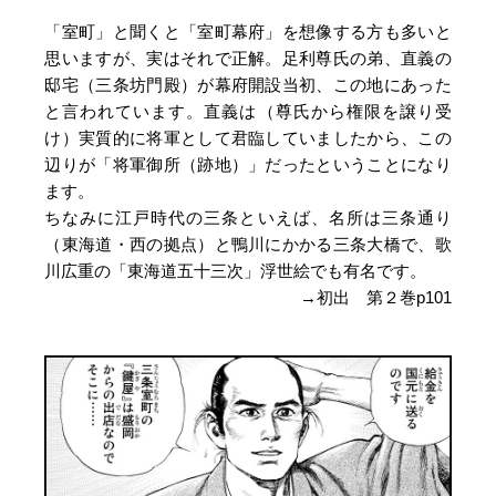
「室町」と聞くと「室町幕府」を想像する方も多いと
思いますが、実はそれで正解。足利尊氏の弟、直義の
邸宅（三条坊門殿）が幕府開設当初、この地にあった
と言われています。直義は（尊氏から権限を譲り受
け）実質的に将軍として君臨していましたから、この
辺りが「将軍御所（跡地）」だったということになり
ます。
ちなみに江戸時代の三条といえば、名所は三条通り
（東海道・西の拠点）と鴨川にかかる三条大橋で、歌
川広重の「東海道五十三次」浮世絵でも有名です。
→初出 第２巻p101