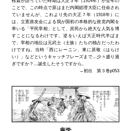
桜庭が語っていた時期は大正３年（1914年）か翌年の
ことで、この時点で原はまだ内閣総理大臣に任命され
ていませんが、これより先の大正７年（1918年）に
は、立憲政友会による我が国初の本格的な政党内閣を
率いる「平民宰相」として、庶民から絶大な人気を博
すことになるわけです。逆をいえば大正時代半ばま
で、宰相の地位は元武士（士族）たちの独占だったわ
けですね。当時「西にレーニン、東に原敬（はらけ
い）」などというキャッチフレーズまで…少々盛り過
ぎですか？…誕生したそうですから。
→初出 第３巻p053
座学