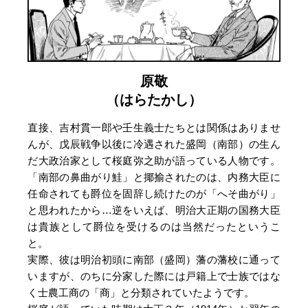
原敬
（はらたかし）
直接、吉村貫一郎や壬生義士たちとは関係はありませ
んが、戊辰戦争以後に冷遇された盛岡（南部）の生ん
だ大政治家として桜庭弥之助が語っている人物です。
「南部の鼻曲がり鮭」と揶揄されたのは、内務大臣に
任命されても爵位を固辞し続けたのが「へそ曲がり」
と思われたから…逆をいえば、明治大正期の国務大臣
は貴族として爵位を受けるのは当然だったというこ
と。
実際、彼は明治初頭に南部（盛岡）藩の藩校に通って
いますが、のちに分家した際には戸籍上で士族ではな
く士農工商の「商」と分類されていたようです。