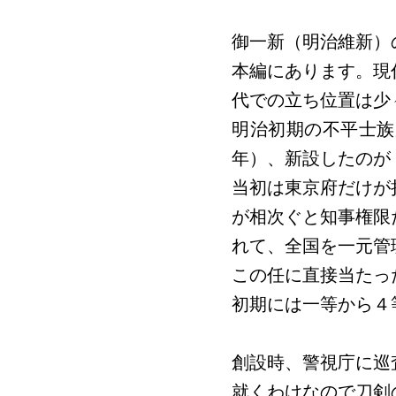
御一新（明治維新）
本編にあります。現
代での立ち位置は少
明治初期の不平士族
年）、新設したのが
当初は東京府だけが
が相次ぐと知事権限
れて、全国を一元管
この任に直接当たっ
初期には一等から４
創設時、警視庁に巡
就くわけなので刀剣