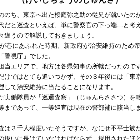
ののち、東京へ出た桜庭弥之助の従兄が就いたの
代だと巡査といえば、単に警察官の下っ端…と考
々違うので解説しておきましょう。
が巷にあふれた時期、新政府が治安維持のため帝都
「警視庁」でした。
担当エリアで、地方は各県知事の所轄だったので
だけではとても追いつかず、その３年後には「東
理して治安維持に当たることになります。
た実働隊員が「巡邏査察」（じゅんらささつ）を
等まであって、一等巡査は現在の警部補に該当し
査は３千人程度いたそうですが、なにせ不平士族
の扱いに長けていなければならず、採用されたほ