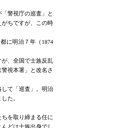
が「警視庁の巡査」と
えがちですが、この時
に明治７年（1874
すが、全国で士族反乱
京警視本署」と改名さ
略して「巡査」。明治
ました。
たちを取り締まる任に
とんどは士族出身でし