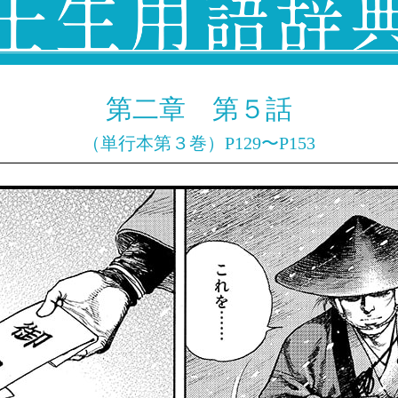
第二章 第５話
（単行本第３巻）P129〜P153