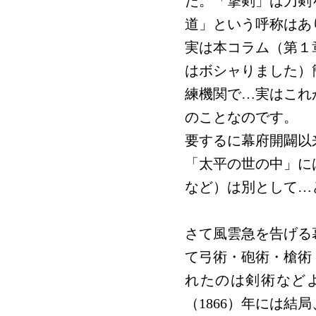
た。「撃剣」は刀剣
道」という呼称はあ
実は本コラム（第１
はボシャりました）
練機関で…実はこれ
のことなのです。
要するに幕府開闢以
「太平の世の中」に
など）は別として…
さて風雲急を告げる
て弓術・砲術・槍術
れたのは剣術など
（1866）年には