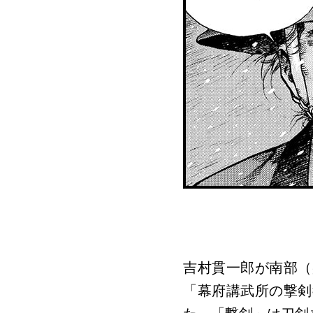
吉村貫一郎が南部（
「幕府講武所の撃剣