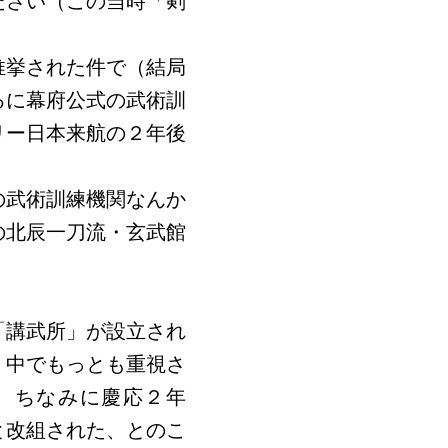
ださい（この当時「剣
推挙された件で（結局
るに幕府公式の武術訓
リー日本来航の２年後
の武術訓練機関なんか
の北辰一刀流・玄武館
「講武所」が設立され
、中でもっとも重視さ
。ちなみに慶応２年
と改組された、とのこ