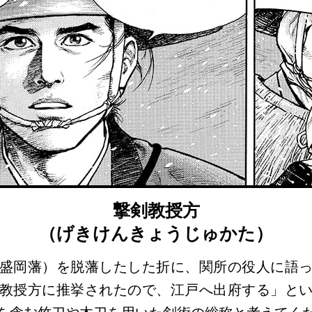
撃剣教授方
（げきけんきょうじゅかた）
盛岡藩）を脱藩したした折に、関所の役人に語
教授方に推挙されたので、江戸へ出府する」と