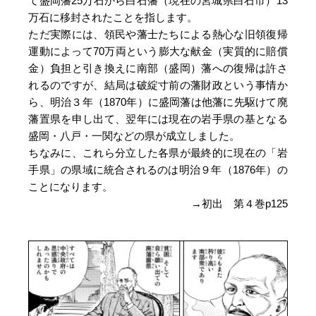
て盛岡藩25万石から白石藩（現在の宮城県白石市）13
万石に移封されたことを指します。
ただ実際には、領民や藩士たちによる熱心な旧領復帰
運動によって70万両という膨大な献金（実質的に賠償
金）負担と引き換えに南部（盛岡）藩への復帰は許さ
れるのですが、結局は破綻寸前の藩財政という事情か
ら、明治３年（1870年）に盛岡藩は他藩に先駆けて廃
藩置県を申し出て、翌年には現在の岩手県の基となる
盛岡・八戸・一関などの県が成立しました。
ちなみに、これら分立した各県が最終的に現在の「岩
手県」の県域に統合されるのは明治９年（1876年）の
ことになります。
→初出 第４巻p125