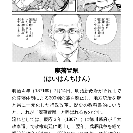
廃藩置県
（はいはんちけん）
明治４年（1871年）7月14日、明治新政府がそれまで
の幕藩体制による300弱の藩を廃止し、地方統治を府
と県に一元化した行政改革。歴史の教科書的にいう
と、これが「廃藩置県」と呼ばれるものです。
流れとしては、慶応３年（1867年）に徳川幕府が「大
政奉還」で政権朝廷に返上し→翌年、戊辰戦争を経て