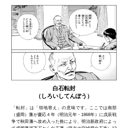
白石転封
（しろいしてんぽう）
「転封」は「領地替え」の意味です。ここでは南部
（盛岡）藩が慶応４年（明治元年・1868年）に戊辰戦
争で秋田藩へ攻め入った咎により、明治新政府によっ