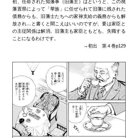
初、任命された知藩事（旧藩主）はというと、この廃
藩置県によって「華族」に任ぜられて旧藩に残された
債務からも、旧藩士たちへの家禄支給の義務からも解
放され…と書くと聞こえはいいのですが、要は家臣と
の主従関係は解消。旧藩主も家臣ともども、失職する
ことになるわけです。
→初出 第４巻p129