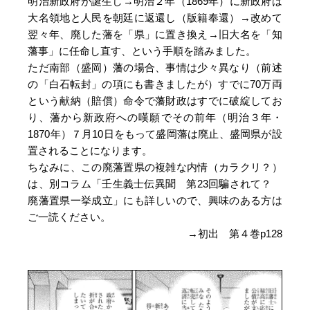
明治新政府が誕生し→明治２年（1869年）に新政府は
大名領地と人民を朝廷に返還し（版籍奉還）→改めて
翌々年、廃した藩を「県」に置き換え→旧大名を「知
藩事」に任命し直す、という手順を踏みました。
ただ南部（盛岡）藩の場合、事情は少々異なり（前述
の「白石転封」の項にも書きましたが）すでに70万両
という献納（賠償）命令で藩財政はすでに破綻してお
り、藩から新政府への嘆願でその前年（明治３年・
1870年）７月10日をもって盛岡藩は廃止、盛岡県が設
置されることになります。
ちなみに、この廃藩置県の複雑な内情（カラクリ？）
は、別コラム「壬生義士伝異聞 第23回騙されて？
廃藩置県一挙成立」にも詳しいので、興味のある方は
ご一読ください。
→初出 第４巻p128