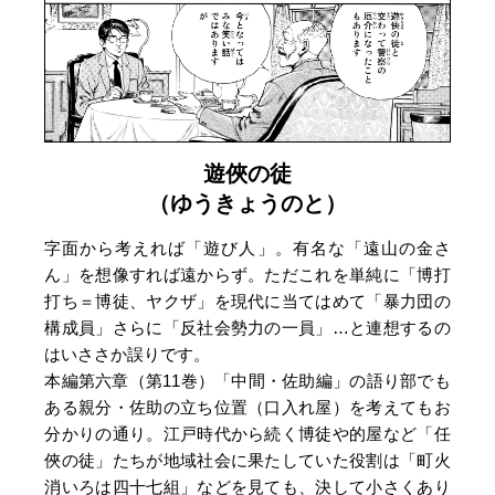
遊俠の徒
（ゆうきょうのと）
字面から考えれば「遊び人」。有名な「遠山の金さ
ん」を想像すれば遠からず。ただこれを単純に「博打
打ち＝博徒、ヤクザ」を現代に当てはめて「暴力団の
構成員」さらに「反社会勢力の一員」…と連想するの
はいささか誤りです。
本編第六章（第11巻）「中間・佐助編」の語り部でも
ある親分・佐助の立ち位置（口入れ屋）を考えてもお
分かりの通り。江戸時代から続く博徒や的屋など「任
俠の徒」たちが地域社会に果たしていた役割は「町火
消いろは四十七組」などを見ても、決して小さくあり