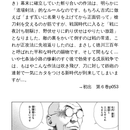
き）幕末に確立していた斬り合いの作法は、明らかに
「道場剣法」的なルールなのです。もちろん古式に倣
えば「まず互いに名乗りを上げてから正面切って」槍
刀剣を交えるのが筋ですが、戦国時代に入ると「戦に
夜討ち朝駆け、野伏せりに釣り伏せはやりたい放題」
となりました。敵の裏をかいて倒すのは戦の常道。こ
れが正攻法に先祖返りしたのは、まさしく徳川三百年
と呼ばれた平和な時代の賜物です。そして間もなく…
いや七条油小路の惨劇のすぐ後で勃発する戊辰戦争で
は、もはやこんな作法は吹き飛び、刀に対して鉄砲の
連射で一気にカタをつける新時代が到来してしまいま
すが…。
→初出 第６巻p053