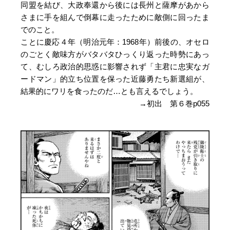
同盟を結び、大政奉還から後には長州と薩摩があから
さまに手を組んで倒幕に走ったために敵側に回ったま
でのこと。
ことに慶応４年（明治元年：1968年）前後の、オセロ
のごとく敵味方がバタバタひっくり返った時勢にあっ
て、むしろ政治的思惑に影響されず「主君に忠実なガ
ードマン」的立ち位置を保った近藤勇たち新選組が、
結果的にワリを食ったのだ…とも言えるでしょう。
→初出 第６巻p055