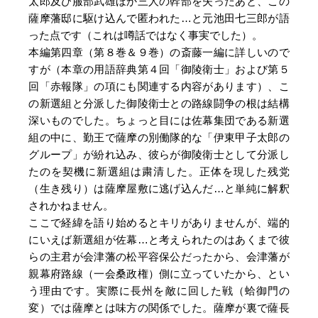
太郎及び服部武雄ほか三人の幹部を失ったあと、この
薩摩藩邸に駆け込んで匿われた…と元池田七三郎が語
った点です（これは噂話ではなく事実でした）。
本編第四章（第８巻＆９巻）の斎藤一編に詳しいので
すが（本章の用語辞典第４回「御陵衛士」および第５
回「赤報隊」の項にも関連する内容があります）、こ
の新選組と分派した御陵衛士との路線闘争の根は結構
深いものでした。ちょっと目には佐幕集団である新選
組の中に、勤王で薩摩の別働隊的な「伊東甲子太郎の
グループ」が紛れ込み、彼らが御陵衛士として分派し
たのを契機に新選組は粛清した。正体を現した残党
（生き残り）は薩摩屋敷に逃げ込んだ…と単純に解釈
されかねません。
ここで経緯を語り始めるとキリがありませんが、端的
にいえば新選組が佐幕…と考えられたのはあくまで彼
らの主君が会津藩の松平容保公だったから、会津藩が
親幕府路線（一会桑政権）側に立っていたから、とい
う理由です。実際に長州を敵に回した戦（蛤御門の
変）では薩摩とは味方の関係でした。薩摩が裏で薩長