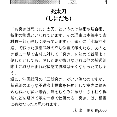
死太刀
（しにだち）
「お突きは死（に）太刀」というのは剣術や居合術、
斬術の常識といわれています。その理由は本編中で吉
村貫一郎が詳しく語っていますが、確かに「七条油小
路」で戦った服部武雄の立ち位置で考えたら、あのと
き仮に一撃で吉村に対して「突き」を決めて首尾よく
倒したとしても、刺した剣が抜けなければ他の新選組
隊士に取り囲まれた状態で勝機は全くなかったでしょ
う。
逆に、沖田総司の「三段突き」がいい例なのですが、
新選組のような不逞浪士探索を任務として室内に踏み
込む戦いが多い場合、剣をむやみに振り回さず柱や鴨
居などを避けて敵を一点で仕留める「突き」は、相当
に有効だったと思われます。
→初出 第６巻p066