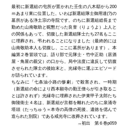
最初に新選組の屯所が置かれた壬生の八木邸から200
ｍあまり東に位置した、いわば新選組隊士御用達(?)の
墓所がある浄土宗の寺院です。のちに新選組総長まで
勤めた山南敬助と昵懇だった良誉（りょうよ）上人と
の関係もあって、切腹した新選組隊士たち27名もここ
に埋葬され、弔われることになりました（最終的には
山南敬助本人も切腹し、ここに墓所があります）。本
編第２巻冒頭では、語り部で元隊士・竹中正助（居酒
屋・角屋の親父）の口から、局中法度に違反して切腹
させられた隊士の後始末と、光縁寺に運ぶエピソード
が語られています。
ちなみに「七条油小路の惨劇」で殺害され、一時期
（新選組の命により西本願寺の勤王僧らが引き取るこ
とは許されず）光縁寺に埋葬された伊東甲子太郎たち
御陵衛士４名は、新選組が京都を離れたのちに泉涌寺
塔頭（たっちゅう＝本寺の高僧の死後、遺徳を偲んで
造られた別院）である戒光寺に改葬されています。
→初出 第６巻p059