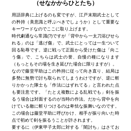
（せなかからひとたち）
用語辞典に上げるのも変ですが、江戸末期武士として
の矜持（美意識と呼ぶべきでしょうか）として重要な
キーワードなのでここに取り上げます。
時代劇通なら常識(?)ですが「背中から一太刀浴びせら
れる」のは「逃げ傷」で、武士にとっては一生ついて
回る恥辱です。逆に戦って正面から受けた傷は「向こ
う傷」で、こちらは武士の誉、自慢の種になります
（もっともその場を生き延びた場合に限りますが）。
なので藤堂平助はこの矜持に従って向き直り、結局は
多勢に無勢で討ち取られてしまうわけですが、逆に斬
りかかった隊士も「作法にはずれてる」と言われた点
も要注意です。「たとえ複数による乱戦でも」剣を振
るう場合は対面するのが当時の作法。だから背中を向
けている敵に斬りつけるのは卑怯な振舞いなのです。
この場合は藤堂平助に呼びかけ、相手が振り向いた時
点で初めて剣を振るうことが許されます。
要するに（伊東甲子太郎に対する「闇討ち」はさてお