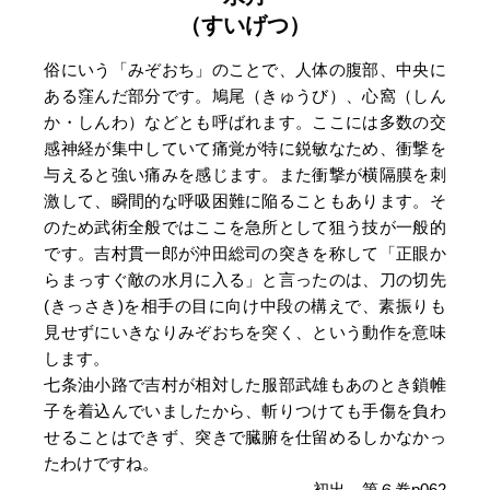
（すいげつ）
俗にいう「みぞおち」のことで、人体の腹部、中央に
ある窪んだ部分です。鳩尾（きゅうび）、心窩（しん
か・しんわ）などとも呼ばれます。ここには多数の交
感神経が集中していて痛覚が特に鋭敏なため、衝撃を
与えると強い痛みを感じます。また衝撃が横隔膜を刺
激して、瞬間的な呼吸困難に陥ることもあります。そ
のため武術全般ではここを急所として狙う技が一般的
です。吉村貫一郎が沖田総司の突きを称して「正眼か
らまっすぐ敵の水月に入る」と言ったのは、刀の切先
(きっさき)を相手の目に向け中段の構えで、素振りも
見せずにいきなりみぞおちを突く、という動作を意味
します。
七条油小路で吉村が相対した服部武雄もあのとき鎖帷
子を着込んでいましたから、斬りつけても手傷を負わ
せることはできず、突きで臓腑を仕留めるしかなかっ
たわけですね。
→初出 第６巻p062