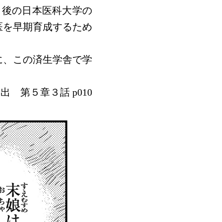
、後の日本医科大学の
医を早期育成するため
に、この済生学舎で学
出 第５章３話 p010