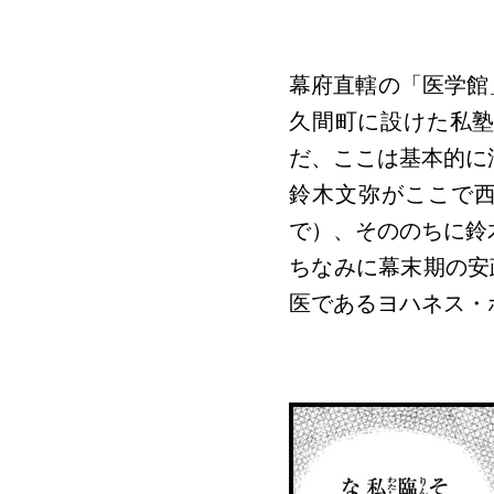
幕府直轄の「医学館
久間町に設けた私塾
だ、ここは基本的に
鈴木文弥がここで
で）、そののちに鈴
ちなみに幕末期の安
医であるヨハネス・