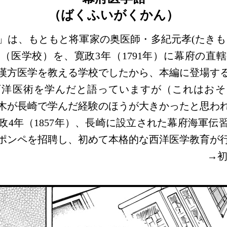
（ばくふいがくかん）
」は、もともと将軍家の奥医師・多紀元孝(たきも
（医学校）を、寛政3年（1791年）に幕府の直
漢方医学を教える学校でしたから、本編に登場す
西洋医術を学んだと語っていますが（これはおそ
木が長崎で学んだ経験のほうが大きかったと思わ
政4年（1857年）、長崎に設立された幕府海軍伝
ポンペを招聘し、初めて本格的な西洋医学教育が
→初