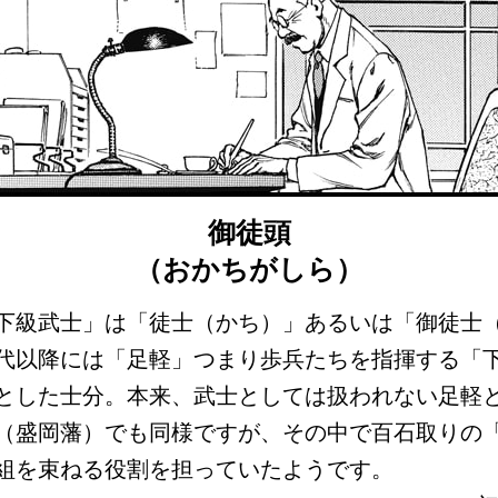
御徒頭
（おかちがしら）
下級武士」は「徒士（かち）」あるいは「御徒士
代以降には「足軽」つまり歩兵たちを指揮する「
とした士分。本来、武士としては扱われない足軽
（盛岡藩）でも同様ですが、その中で百石取りの
組を束ねる役割を担っていたようです。