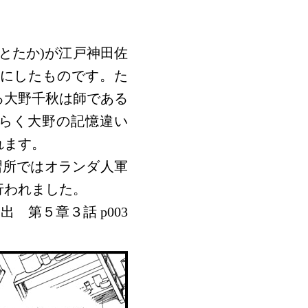
とたか)が江戸神田佐
轄にしたものです。た
る大野千秋は師である
らく大野の記憶違い
れます。
習所ではオランダ人軍
行われました。
出 第５章３話 p003