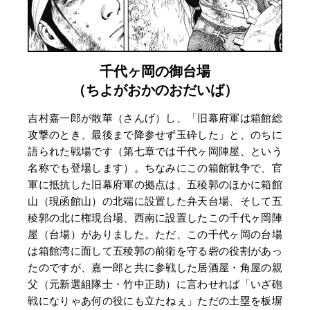
千代ヶ岡の御台場
（ちよがおかのおだいば）
吉村嘉一郎が散華（さんげ）し、「旧幕府軍は箱館総
攻撃のとき、最後まで降参せず玉砕した」と、のちに
語られた戦場です（第七章では千代ヶ岡陣屋、という
名称でも登場します）。ちなみにこの箱館戦争で、官
軍に抵抗した旧幕府軍の拠点は、五稜郭のほかに箱館
山（現函館山）の北端に設置した弁天台場、そして五
稜郭の北に権現台場、西南に設置したこの千代ヶ岡陣
屋（台場）がありました。ただ、この千代ヶ岡の台場
は箱館湾に面して五稜郭の前衛を守る砦の役割があっ
たのですが、嘉一郎と共に参戦した居酒屋・角屋の親
父（元新選組隊士・竹中正助）に言わせれば「いざ砲
戦になりゃあ何の役にも立たねぇ」ただの土塁を板塀