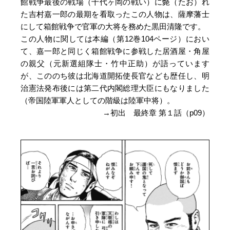
館戦争最後の戦場（千代ヶ岡の戦い）に斃（たお）れ
た吉村嘉一郎の最期を看取ったこの人物は、薩摩藩士
にして箱館戦争で官軍の大将を務めた黒田清隆です。
この人物に関しては本編（第12巻104ページ）におい
て、嘉一郎と同じく箱館戦争に参戦した居酒屋・角屋
の親父（元新選組隊士・竹中正助）が語っています
が、こののち彼は北海道開拓使長官なども歴任し、明
治憲法発布後には第二代内閣総理大臣にもなりました
（帝国陸軍軍人としての階級は陸軍中将）。
→初出 最終章 第１話（p09）