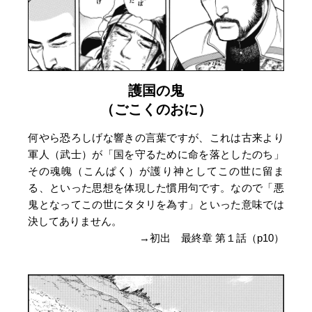
護国の鬼
（ごこくのおに）
何やら恐ろしげな響きの言葉ですが、これは古来より
軍人（武士）が「国を守るために命を落としたのち」
その魂魄（こんぱく）が護り神としてこの世に留ま
る、といった思想を体現した慣用句です。なので「悪
鬼となってこの世にタタリを為す」といった意味では
決してありません。
→初出 最終章 第１話（p10）