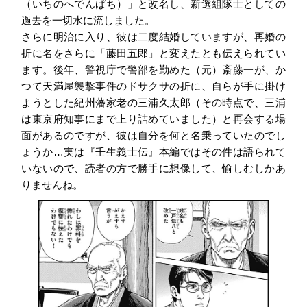
（いちのへでんぱち）」と改名し、新選組隊士としての
過去を一切水に流しました。
さらに明治に入り、彼は二度結婚していますが、再婚の
折に名をさらに「藤田五郎」と変えたとも伝えられてい
ます。後年、警視庁で警部を勤めた（元）斎藤一が、か
つて天満屋襲撃事件のドサクサの折に、自らが手に掛け
ようとした紀州藩家老の三浦久太郎（その時点で、三浦
は東京府知事にまで上り詰めていました）と再会する場
面があるのですが、彼は自分を何と名乗っていたのでし
ょうか…実は『壬生義士伝』本編ではその件は語られて
いないので、読者の方で勝手に想像して、愉しむしかあ
りませんね。