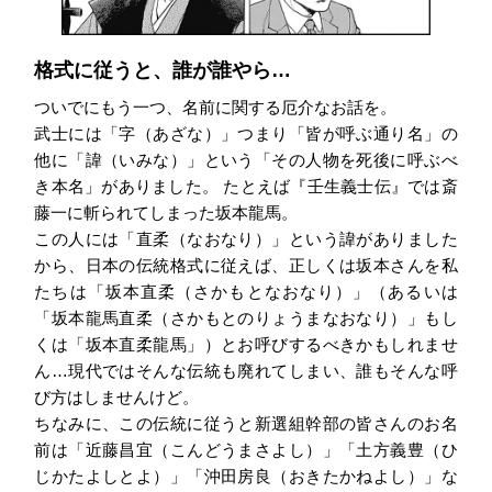
格式に従うと、誰が誰やら…
ついでにもう一つ、名前に関する厄介なお話を。
武士には「字（あざな）」つまり「皆が呼ぶ通り名」の
他に「諱（いみな）」という「その人物を死後に呼ぶべ
き本名」がありました。 たとえば『壬生義士伝』では斎
藤一に斬られてしまった坂本龍馬。
この人には「直柔（なおなり）」という諱がありました
から、日本の伝統格式に従えば、正しくは坂本さんを私
たちは「坂本直柔（さかもとなおなり）」（あるいは
「坂本龍馬直柔（さかもとのりょうまなおなり）」もし
くは「坂本直柔龍馬」）とお呼びするべきかもしれませ
ん…現代ではそんな伝統も廃れてしまい、誰もそんな呼
び方はしませんけど。
ちなみに、この伝統に従うと新選組幹部の皆さんのお名
前は「近藤昌宜（こんどうまさよし）」「土方義豊（ひ
じかたよしとよ）」「沖田房良（おきたかねよし）」な