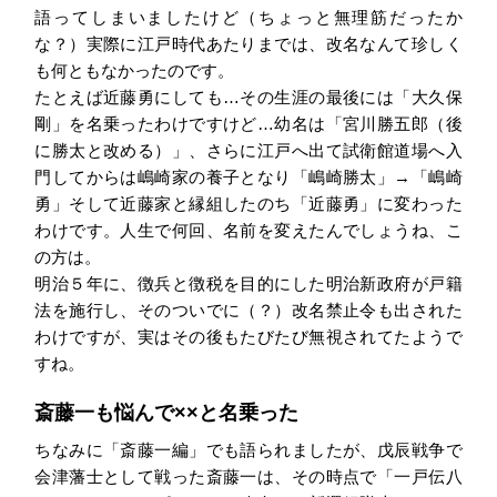
語ってしまいましたけど（ちょっと無理筋だったか
な？）実際に江戸時代あたりまでは、改名なんて珍しく
も何ともなかったのです。
たとえば近藤勇にしても…その生涯の最後には「大久保
剛」を名乗ったわけですけど…幼名は「宮川勝五郎（後
に勝太と改める）」、さらに江戸へ出て試衛館道場へ入
門してからは嶋崎家の養子となり「嶋崎勝太」→「嶋崎
勇」そして近藤家と縁組したのち「近藤勇」に変わった
わけです。人生で何回、名前を変えたんでしょうね、こ
の方は。
明治５年に、徴兵と徴税を目的にした明治新政府が戸籍
法を施行し、そのついでに（？）改名禁止令も出された
わけですが、実はその後もたびたび無視されてたようで
すね。
斎藤一も悩んで××と名乗った
ちなみに「斎藤一編」でも語られましたが、戊辰戦争で
会津藩士として戦った斎藤一は、その時点で「一戸伝八